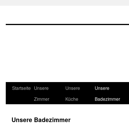
Startseite
Unsere
Unsere
Unsere
Springe
Zimmer
Küche
Badezimmer
zum
Inhalt
Unsere Badezimmer